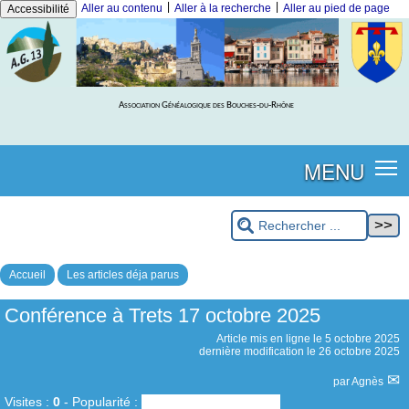
|
|
Aller au contenu
Aller à la recherche
Aller au pied de page
Accessibilité
Association Généalogique des Bouches-du-Rhône
MENU
Accueil
Les articles déja parus
Conférence à Trets 17 octobre 2025
Article mis en ligne le
5 octobre 2025
dernière modification le 26 octobre 2025
par
Agnès
Visites :
0
-
Popularité :
0%