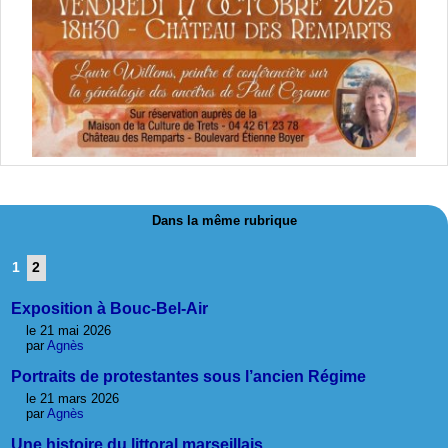
Dans la même rubrique
1
2
Exposition à Bouc-Bel-Air
le 21 mai 2026
par
Agnès
Portraits de protestantes sous l’ancien Régime
le 21 mars 2026
par
Agnès
Une histoire du littoral marseillais