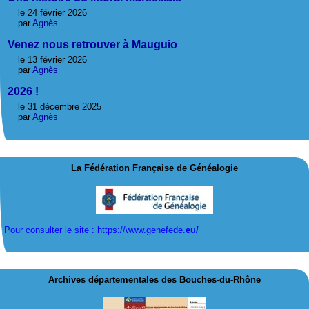
le 24 février 2026
par
Agnès
Venez nous retrouver à Mauguio
le 13 février 2026
par
Agnès
2026 !
le 31 décembre 2025
par
Agnès
La Fédération Française de Généalogie
Pour consulter le site : https://www.genefede.
eu/
Archives départementales des Bouches-du-Rhône