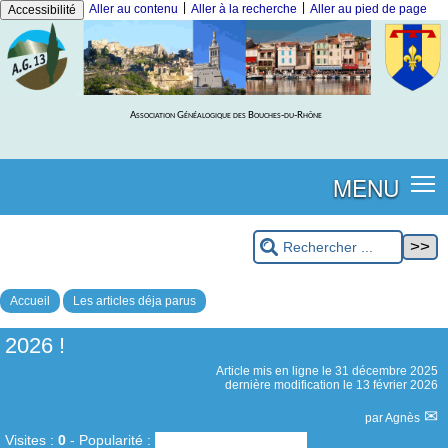
|
|
Aller au contenu
Aller à la recherche
Aller au pied de page
Accessibilité
Association Généalogique des Bouches-du-Rhône
MENU
Accueil
Les articles déja parus
2026 !
Article mis en ligne le
31 décembre 2025
dernière modification le 13 février 2026
par
Agnès
Visites :
0
-
Popularité :
0%