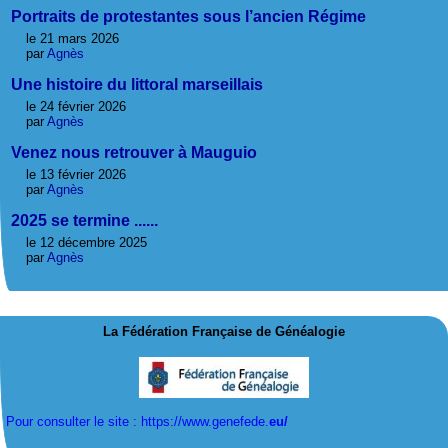
Portraits de protestantes sous l’ancien Régime
le 21 mars 2026
par
Agnès
Une histoire du littoral marseillais
le 24 février 2026
par
Agnès
Venez nous retrouver à Mauguio
le 13 février 2026
par
Agnès
2025 se termine ......
le 12 décembre 2025
par
Agnès
La Fédération Française de Généalogie
Pour consulter le site : https://www.genefede.
eu/