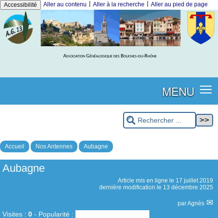
|
|
Aller au contenu
Aller à la recherche
Aller au pied de page
Accessibilité
Association Généalogique des Bouches-du-Rhône
MENU
Accueil
Nos Antennes
Aubagne
Aubagne
Article mis en ligne le
17 juillet 2019
dernière modification le 13 décembre 2025
par
Agnès
Visites :
0
-
Popularité :
0%