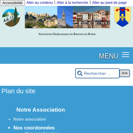
|
|
Aller au contenu
Aller à la recherche
Aller au pied de page
Accessibilité
Association Généalogique des Bouches-du-Rhône
MENU
Plan du site
Notre Association
Notre association
Nos coordonnées