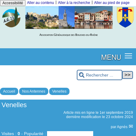
|
|
Aller au contenu
Aller à la recherche
Aller au pied de page
Accessibilité
Association Généalogique des Bouches-du-Rhône
MENU
Accueil
Nos Antennes
Venelles
Venelles
Article mis en ligne le
1er septembre 2019
dernière modification le 23 octobre 2024
par
Agnès
Visites :
0
-
Popularité :
0%