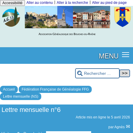
|
|
Aller au contenu
Aller à la recherche
Aller au pied de page
Accessibilité
Association Généalogique des Bouches-du-Rhône
MENU
Accueil
Fédération Française de Généalogie FFG
Lettre mensuelle (NS)
Lettre mensuelle n°6
Article mis en ligne le
5 avril 2026
par
Agnès