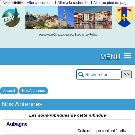
|
|
Aller au contenu
Aller à la recherche
Aller au pied de page
Accessibilité
Association Généalogique des Bouches-du-Rhône
MENU
Accueil
Nos Antennes
Nos Antennes
Les sous-rubriques de cette rubrique
Aubagne
Cette rubrique contient 1 article