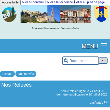
|
|
Aller au contenu
Aller à la recherche
Aller au pied de page
Accessibilité
Association Généalogique des Bouches-du-Rhône
MENU
Accueil
Nos relevés
Nos Relevés
Article mis en ligne le
24 août 2019
dernière modification le 20 juillet 2026
par
Agnès