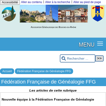
|
|
Aller au contenu
Aller à la recherche
Aller au pied de page
Accessibilité
Association Généalogique des Bouches-du-Rhône
MENU
Accueil
Fédération Française de Généalogie FFG
Fédération Française de Généalogie FFG
Les articles de cette rubrique
Nouvelle équipe à la Fédération Française de Généalogie