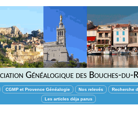
ciation Généalogique des Bouches-du-
CGMP et Provence Généalogie
Nos relevés
Recherche d
Les articles déja parus