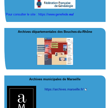
Pour consulter le site : https://www.genefede.
eu/
Archives départementales des Bouches-du-Rhône
Archives municipales de Marseille
https://archives.marseille.fr/