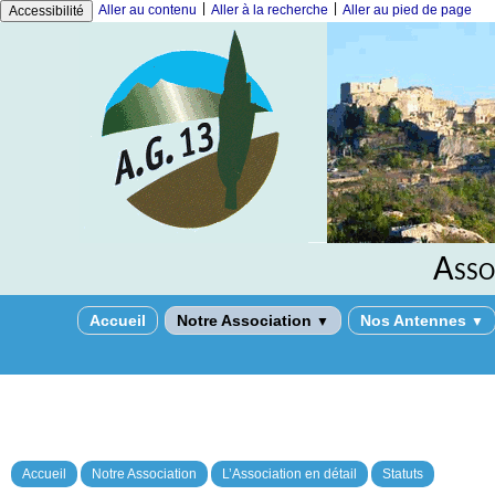
|
|
Aller au contenu
Aller à la recherche
Aller au pied de page
Accessibilité
Asso
Accueil
Notre Association
Nos Antennes
▼
▼
Accueil
Notre Association
L’Association en détail
Statuts