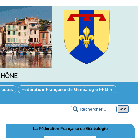
Rhône
’actes
Fédération Française de Généalogie FFG
▼
La Fédération Française de Généalogie