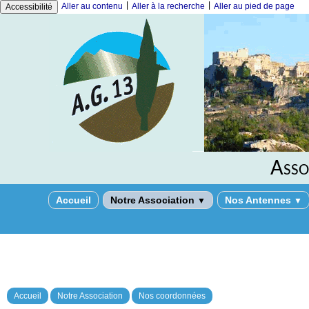
|
|
Aller au contenu
Aller à la recherche
Aller au pied de page
Accessibilité
Asso
Accueil
Notre Association
Nos Antennes
▼
▼
Accueil
Notre Association
Nos coordonnées