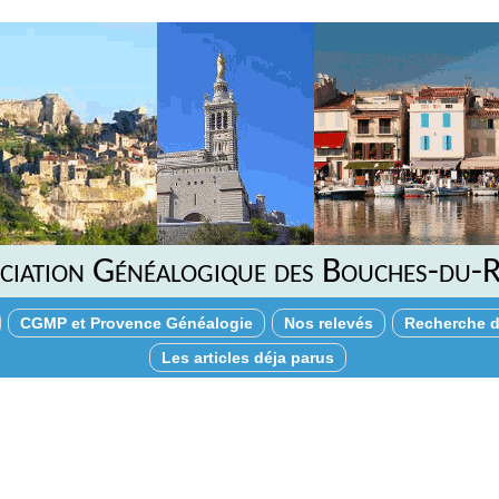
ciation Généalogique des Bouches-du-
CGMP et Provence Généalogie
Nos relevés
Recherche d
Les articles déja parus