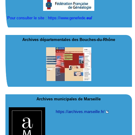
Pour consulter le site : https://www.genefede.
eu/
Archives départementales des Bouches-du-Rhône
Archives municipales de Marseille
https://archives.marseille.fr/