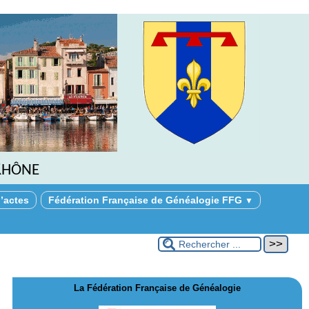
Rhône
’actes
Fédération Française de Généalogie FFG
▼
La Fédération Française de Généalogie