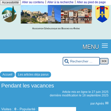
|
|
Aller au contenu
Aller à la recherche
Aller au pied de page
Accessibilité
Association Généalogique des Bouches-du-Rhône
MENU
Accueil
Les articles déja parus
Pendant les vacances
Article mis en ligne le
27 juin 2025
dernière modification le 18 septembre 2025
par
Agnès
Visites :
0
-
Popularité :
0%