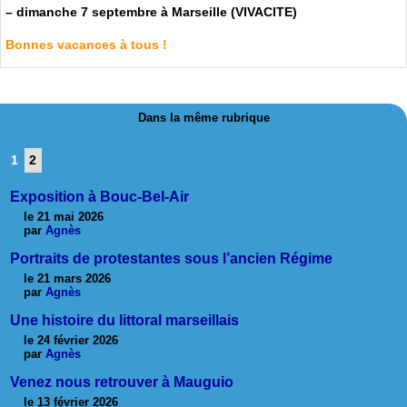
–
dimanche 7 septembre à Marseille (VIVACITE)
Bonnes vacances à tous !
Dans la même rubrique
1
2
Exposition à Bouc-Bel-Air
le 21 mai 2026
par
Agnès
Portraits de protestantes sous l’ancien Régime
le 21 mars 2026
par
Agnès
Une histoire du littoral marseillais
le 24 février 2026
par
Agnès
Venez nous retrouver à Mauguio
le 13 février 2026