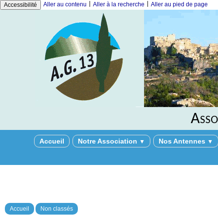
|
|
Aller au contenu
Aller à la recherche
Aller au pied de page
Accessibilité
Asso
Accueil
Notre Association
Nos Antennes
▼
▼
Accueil
Non classés