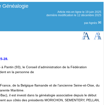
de Généalogie
Article mis en ligne le
19 juin 2025
dernière modification le 12 décembre 2025
par
Agnès
5-28.
 à Pantin (93), le Conseil d’administration de la Fédération
ident en la personne de
a France, de la Belgique flamande et de l’ancienne Seine-et-Oise, du
harente Maritime.
Bac), il est investi dans la généalogie associative depuis le début
ssivement aux côtés des présidents MORICHON, SEMENTERY, PELLAN,