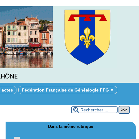
Rhône
’actes
Fédération Française de Généalogie FFG
▼
Dans la même rubrique