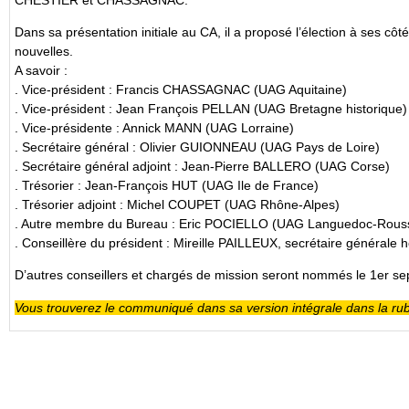
Dans sa présentation initiale au CA, il a proposé l’élection à ses cô
nouvelles.
A savoir :
. Vice-président : Francis CHASSAGNAC (UAG Aquitaine)
. Vice-président : Jean François PELLAN (UAG Bretagne historique)
. Vice-présidente : Annick MANN (UAG Lorraine)
. Secrétaire général : Olivier GUIONNEAU (UAG Pays de Loire)
. Secrétaire général adjoint : Jean-Pierre BALLERO (UAG Corse)
. Trésorier : Jean-François HUT (UAG Ile de France)
. Trésorier adjoint : Michel COUPET (UAG Rhône-Alpes)
. Autre membre du Bureau : Eric POCIELLO (UAG Languedoc-Rouss
. Conseillère du président : Mireille PAILLEUX, secrétaire générale 
D’autres conseillers et chargés de mission seront nommés le 1er s
Vous trouverez le communiqué dans sa version intégrale dans la ru