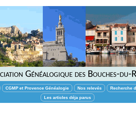
ciation Généalogique des Bouches-du-
CGMP et Provence Généalogie
Nos relevés
Recherche d
Les articles déja parus