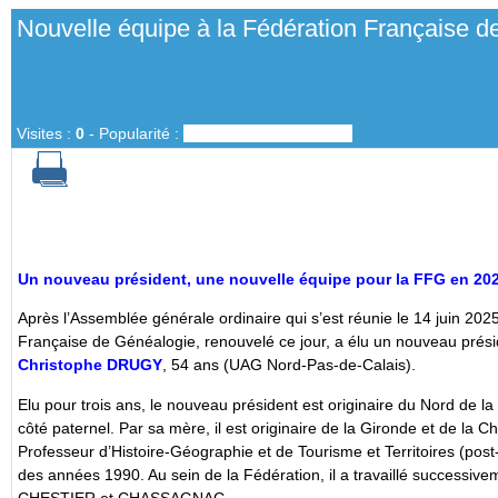
Nouvelle équipe à la Fédération Française 
Visites :
0
-
Popularité :
0%
Un nouveau président, une nouvelle équipe pour la FFG en 202
Après l’Assemblée générale ordinaire qui s’est réunie le 14 juin 2025
Française de Généalogie, renouvelé ce jour, a élu un nouveau prés
Christophe DRUGY
, 54 ans (UAG Nord-Pas-de-Calais).
Elu pour trois ans, le nouveau président est originaire du Nord de l
côté paternel. Par sa mère, il est originaire de la Gironde et de la C
Professeur d’Histoire-Géographie et de Tourisme et Territoires (post-
des années 1990. Au sein de la Fédération, il a travaillé succe
CHESTIER et CHASSAGNAC.