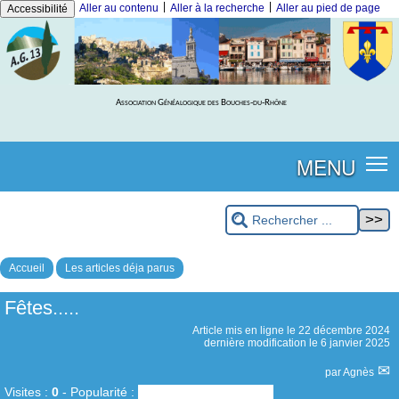
|
|
Aller au contenu
Aller à la recherche
Aller au pied de page
Accessibilité
Association Généalogique des Bouches-du-Rhône
MENU
Accueil
Les articles déja parus
Fêtes.....
Article mis en ligne le
22 décembre 2024
dernière modification le 6 janvier 2025
par
Agnès
Visites :
0
-
Popularité :
0%