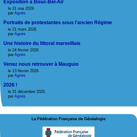
Exposition à Bouc-Bel-Air
le 21 mai 2026
par
Agnès
Portraits de protestantes sous l’ancien Régime
le 21 mars 2026
par
Agnès
Une histoire du littoral marseillais
le 24 février 2026
par
Agnès
Venez nous retrouver à Mauguio
le 13 février 2026
par
Agnès
2026 !
le 31 décembre 2025
par
Agnès
La Fédération Française de Généalogie