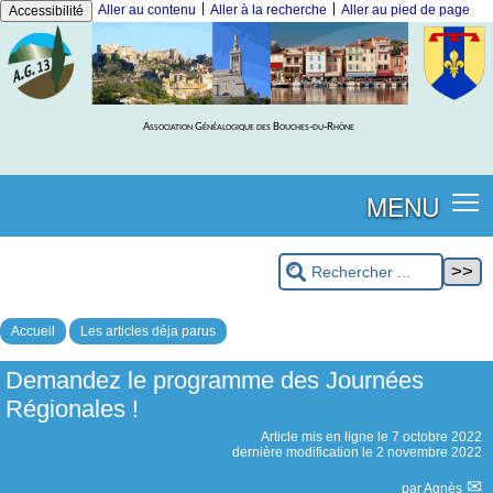
|
|
Aller au contenu
Aller à la recherche
Aller au pied de page
Accessibilité
Association Généalogique des Bouches-du-Rhône
MENU
Accueil
Les articles déja parus
Demandez le programme des Journées
Régionales !
Article mis en ligne le
7 octobre 2022
dernière modification le 2 novembre 2022
par
Agnès