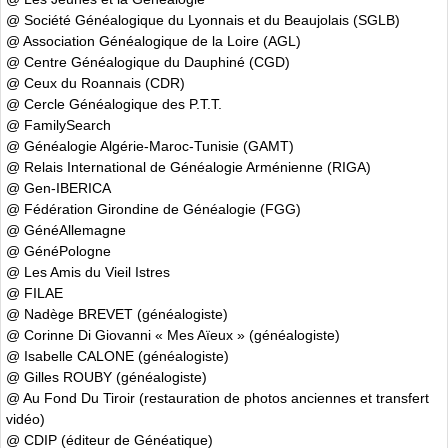
@ Société Généalogique du Lyonnais et du Beaujolais (SGLB)
@ Association Généalogique de la Loire (AGL)
@ Centre Généalogique du Dauphiné (CGD)
@ Ceux du Roannais (CDR)
@ Cercle Généalogique des P.T.T.
@ FamilySearch
@ Généalogie Algérie-Maroc-Tunisie (GAMT)
@ Relais International de Généalogie Arménienne (RIGA)
@ Gen-IBERICA
@ Fédération Girondine de Généalogie (FGG)
@ GénéAllemagne
@ GénéPologne
@ Les Amis du Vieil Istres
@ FILAE
@ Nadège BREVET (généalogiste)
@ Corinne Di Giovanni « Mes Aïeux » (généalogiste)
@ Isabelle CALONE (généalogiste)
@ Gilles ROUBY (généalogiste)
@ Au Fond Du Tiroir (restauration de photos anciennes et transfert
vidéo)
@ CDIP (éditeur de Généatique)