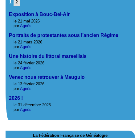
1
2
Exposition à Bouc-Bel-Air
le 21 mai 2026
par
Agnès
Portraits de protestantes sous l’ancien Régime
le 21 mars 2026
par
Agnès
Une histoire du littoral marseillais
le 24 février 2026
par
Agnès
Venez nous retrouver à Mauguio
le 13 février 2026
par
Agnès
2026 !
le 31 décembre 2025
par
Agnès
La Fédération Française de Généalogie