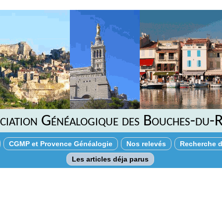
ciation Généalogique des Bouches-du-
CGMP et Provence Généalogie
Nos relevés
Recherche d
Les articles déja parus