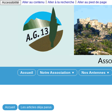
|
|
Aller au contenu
Aller à la recherche
Aller au pied de page
Accessibilité
Asso
Accueil
Notre Association
Nos Antennes
▼
▼
Accueil
Les articles déja parus