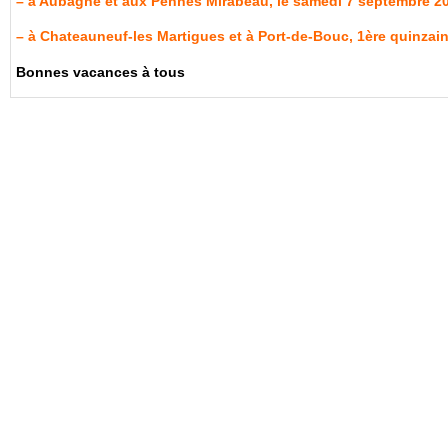
–
à Aubagne et aux Pennes Mirabeau, le samedi 7 septembre 2
–
à Chateauneuf-les Martigues et à Port-de-Bouc, 1ère quinzain
Bonnes vacances à tous