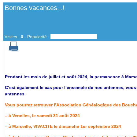
Bonnes vacances...!
Visites :
0
-
Popularité :
0%
Pendant les mois de juillet et août 2024, la permanence à Marsei
C’est également le cas pour l’ensemble de nos antennes, vous 
antennes.
Vous pourrez retrouver l’Association Généalogique des Bouch
–
à Venelles, le samedi 31 août 2024
–
à Marseille, VIVACITE le dimanche 1er septembre 2024