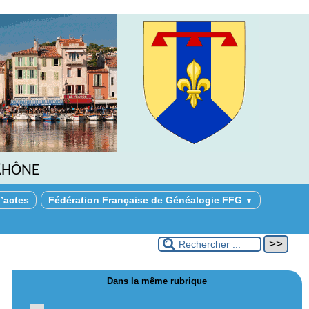
Rhône
’actes
Fédération Française de Généalogie FFG
▼
Dans la même rubrique