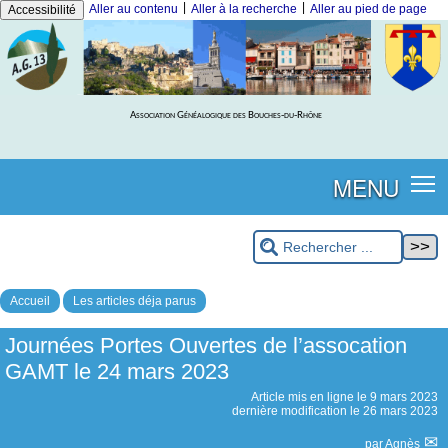
|
|
Aller au contenu
Aller à la recherche
Aller au pied de page
Accessibilité
Association Généalogique des Bouches-du-Rhône
MENU
Accueil
Les articles déja parus
Journées Portes Ouvertes de l’assocation
GAMT le 24 mars 2023
Article mis en ligne le
9 mars 2023
dernière modification le 26 mars 2023
par
Agnès