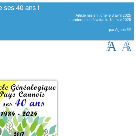
 ses 40 ans !
Article mis en ligne le
3 avril 2025
dernière modification le 1er mai 2025
par
Agnès