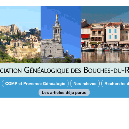
ciation Généalogique des Bouches-du-
CGMP et Provence Généalogie
Nos relevés
Recherche d
Les articles déja parus