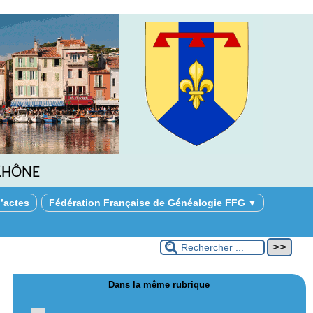
Rhône
’actes
Fédération Française de Généalogie FFG
▼
Dans la même rubrique