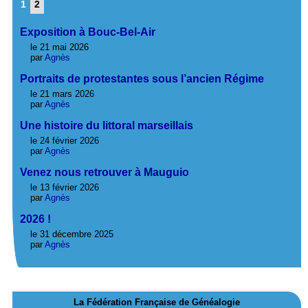
1
2
Exposition à Bouc-Bel-Air
le 21 mai 2026
par
Agnès
Portraits de protestantes sous l’ancien Régime
le 21 mars 2026
par
Agnès
Une histoire du littoral marseillais
le 24 février 2026
par
Agnès
Venez nous retrouver à Mauguio
le 13 février 2026
par
Agnès
2026 !
le 31 décembre 2025
par
Agnès
La Fédération Française de Généalogie