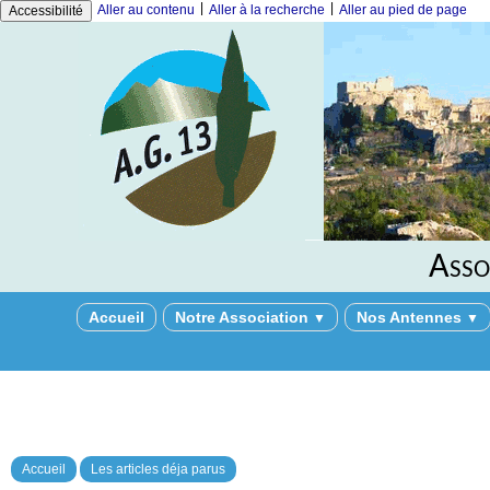
|
|
Aller au contenu
Aller à la recherche
Aller au pied de page
Accessibilité
Asso
Accueil
Notre Association
Nos Antennes
▼
▼
Accueil
Les articles déja parus