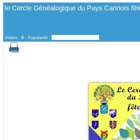
le Cercle Généalogique du Pays Cannois fête
Visites :
0
-
Popularité :
0%