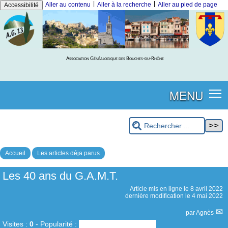
|
|
Aller au contenu
Aller à la recherche
Aller au pied de page
Accessibilité
Association Généalogique des Bouches-du-Rhône
MENU
Accueil
Les articles déja parus
Les 40 ans du G.A.M.T.
Article mis en ligne le
8 avril 2022
dernière modification le 4 mai 2022
par
Agnès
Visites :
0
-
Popularité :
0%