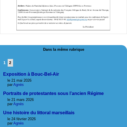
Dans la même rubrique
1
2
Exposition à Bouc-Bel-Air
le 21 mai 2026
par
Agnès
Portraits de protestantes sous l’ancien Régime
le 21 mars 2026
par
Agnès
Une histoire du littoral marseillais
le 24 février 2026
par
Agnès