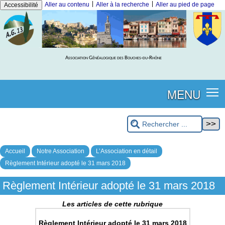
|
|
Aller au contenu
Aller à la recherche
Aller au pied de page
Accessibilité
Association Généalogique des Bouches-du-Rhône
MENU
Accueil
Notre Association
L’Association en détail
Règlement Intérieur adopté le 31 mars 2018
Règlement Intérieur adopté le 31 mars 2018
Les articles de cette rubrique
Règlement Intérieur adopté le 31 mars 2018